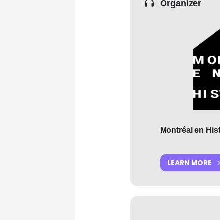
Organizer
Accéder à l’activité
Montréal en His
LEARN MORE