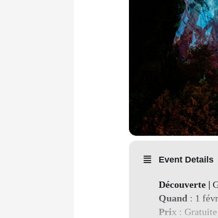
Event Details
Découverte |
G
Quand
: 1 fév
Pri
x : Gratuite