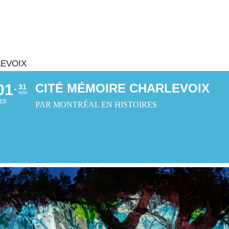
LEVOIX
01
CITÉ MÉMOIRE CHARLEVOIX
31
MAR
EB
PAR MONTRÉAL EN HISTOIRES