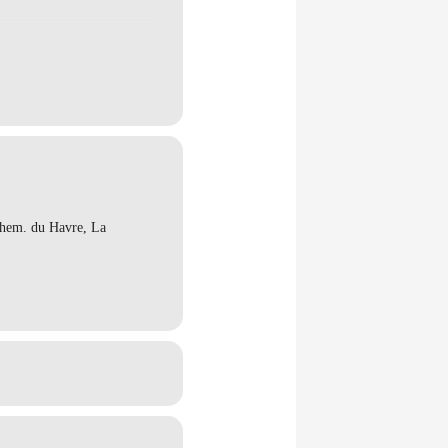
ntréal en Histoires pour
rojections et un balado.
Chem. du Havre, La
Malbaie (Pointe-au-Pic) :
.