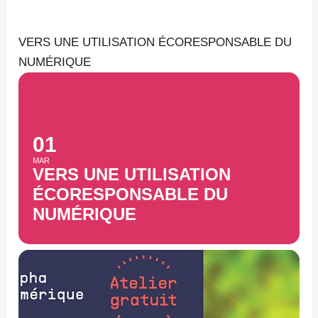
Aller
au
VERS UNE UTILISATION ÉCORESPONSABLE DU
contenu
NUMÉRIQUE
01
MAR
VERS UNE UTILISATION
ÉCORESPONSABLE DU
NUMÉRIQUE