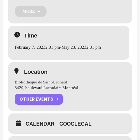
Venez découvrir les nouveaux jeux de société et les jeux vidéo
MORE
mis à votre disposition pendant une période de jeux libres dans
votre Zone Ados de la bibliothèque!
Time
Aller à l’activité
February 7, 2023
2:01 pm
-
May 23, 2023
2:01 pm
Location
Bibliothèque de Saint-Léonard
8420, boulevard Lacordaire Montréal
OTHER EVENTS
CALENDAR
GOOGLECAL