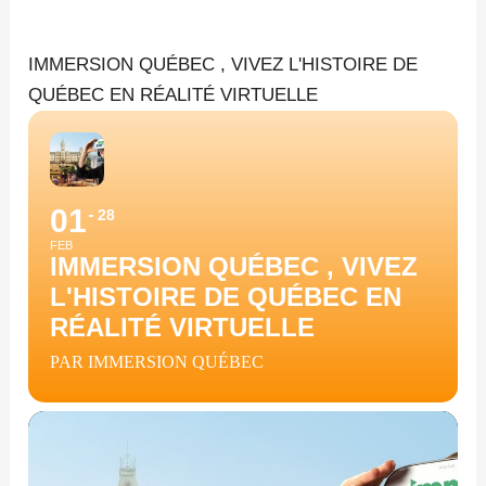
Aller
au
IMMERSION QUÉBEC , VIVEZ L'HISTOIRE DE
contenu
QUÉBEC EN RÉALITÉ VIRTUELLE
01
28
FEB
IMMERSION QUÉBEC , VIVEZ
L'HISTOIRE DE QUÉBEC EN
RÉALITÉ VIRTUELLE
PAR IMMERSION QUÉBEC