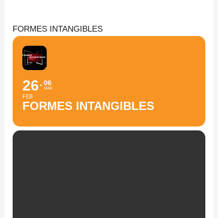
Aller
au
FORMES INTANGIBLES
contenu
26
06
MAR
FEB
FORMES INTANGIBLES