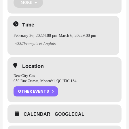
centaines de lasers, de lumières et d’effets spéciaux. Six autres
MORE
installations multisensorielles, dont deux œuvres complètement
nouvelles viennent compléter l’exposition.
Time
Public
: Pour tous
Langues de l’activité
: Français et Anglais
February 26, 2022
4:00 pm
-
March 6, 2022
9:00 pm
Clique ici pour t’inscrire à l’activité
https://formesintangibles.com/
//$$//Français et Anglais
Location
New City Gas
950 Rue Ottawa, Montréal, QC H3C 1S4
OTHER EVENTS
CALENDAR
GOOGLECAL