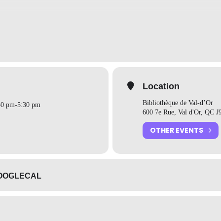
é :
Expériences
 février à 16h30
escents, Jeunes adultes
ançais uniquement
Location
Bibliothèque de Val-d’Or
30 pm
-
5:30 pm
600 7e Rue, Val d'Or, QC J
activité
l’organisateur
OTHER EVENTS
OOGLECAL