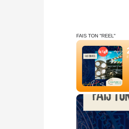
Aller
au
contenu
FAIS TON "REEL"
F