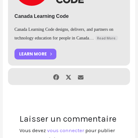
Les ressources disponibles si vous souhaitez poursuivre votre
apprentissage à la maison (et nous pensons que vous le ferez).
Canada Learning Code
Canada Learning Code designs, delivers, and partners on
Public
: Jeunes adultes,
18+
Langue de l’activité
: Anglais
technology education for people in Canada....
Read More.
Clique ici pour t’inscrire à l’activité
https://www.canadalearningcode.ca/experiences/markham-
LEARN MORE
chapter-ladies-learning-code-webmaking-with-html-css/
Laisser un commentaire
Vous devez
vous connecter
pour publier