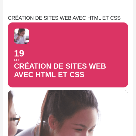
Aller
au
CRÉATION DE SITES WEB AVEC HTML ET CSS
contenu
19
FEB
CRÉATION DE SITES WEB
AVEC HTML ET CSS