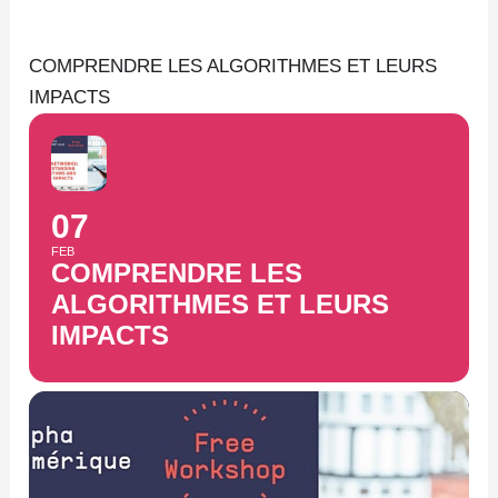
Aller
au
COMPRENDRE LES ALGORITHMES ET LEURS
contenu
IMPACTS
07
FEB
COMPRENDRE LES
ALGORITHMES ET LEURS
IMPACTS