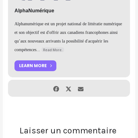
*
Une fois l’inscription complétée, un lien de participation Zoom
AlphaNumérique
sera envoyé par courriel dans les 24 h à 48 h avant l’événement.
Merci de porter attention à votre boîte pourriel (Spam).
Pour tout manquement, nous vous invitons à contacter l’équipe
Alphanumérique est un projet national de littératie numérique
AlphaNumérique à l’adresse suivante :
info@alphanumerique.ca
et son objectif est d'offrir aux canadiens francophones ainsi
À noter que l’aide à la connexion avec Zoom ne sera disponible
que 30 minutes avant l’événement.
qu’aux nouveaux arrivants la possibilité d'acquérir les
compétences...
Read More.
LEARN MORE
Laisser un commentaire