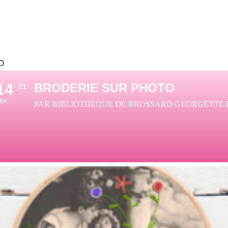
O
14
BRODERIE SUR PHOTO
21
EB
PAR BIBLIOTHÈQUE DE BROSSARD GEORGETTE