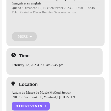
français et en anglais
Quand
: Dimanche 12, 19 et 26 février 2023 // 11h00 – 15h45
Prix
: Gratuit – Places limitées. Sans réservation.
Le Musée vous invite à participer à un nouvel atelier du
dimanche conçu en collaboration avec l’organisme Je suis
Montréal.
MORE
Dans cet atelier de coconstruction citoyenne, vous serez à
l’écoute des histoires des communautés chinoises,
Time
afrodescendantes et autochtones souvent trop peu racontées. À
partir de vues de Montréal du 19e et du 20e siècle, issues de la
February 12, 2023
11:00 am
-
3:45 pm
collection Photographie du Musée, vous êtes invité à réfléchir sur
la présence ou l’absence d’objets et de personnages contribuant à
leur bien-être à Montréal.
Location
Activité recommandé aux enfants de 6 ans et plus.
Atrium du Musée du Musée McCord Stewart
690 Rue Sherbrooke O, Montréal, QC H3A 1E9
Site officiel
OTHER EVENTS
Aller à l’activité