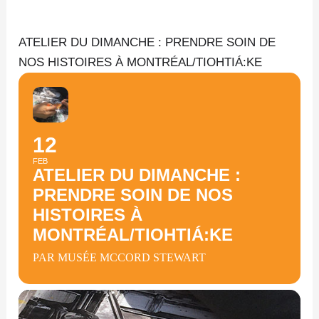
Aller
au
ATELIER DU DIMANCHE : PRENDRE SOIN DE
contenu
NOS HISTOIRES À MONTRÉAL/TIOHTIÁ:KE
12
FEB
ATELIER DU DIMANCHE :
PRENDRE SOIN DE NOS
HISTOIRES À
MONTRÉAL/TIOHTIÁ:KE
PAR MUSÉE MCCORD STEWART